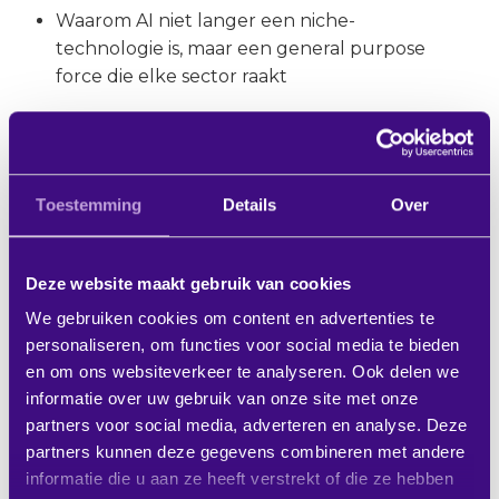
Waarom AI niet langer een niche-
technologie is, maar een general purpose
force die elke sector raakt
Hoe
Copilots
en
AI-agents
ons dagelijks werk
radicaal zullen veranderen
Welke impact AI heeft op software,
Toestemming
Details
Over
processen, besluitvorming én de inrichting
van onze kantoren
Deze website maakt gebruik van cookies
Wat bedrijven nu al doen om AI praktisch in
We gebruiken cookies om content en advertenties te
te zetten — en waarom stilzitten geen optie
personaliseren, om functies voor social media te bieden
is
en om ons websiteverkeer te analyseren. Ook delen we
Hoe hybride werken zich blijft ontwikkelen,
informatie over uw gebruik van onze site met onze
en waarom menselijke ontmoeting centraal
partners voor social media, adverteren en analyse. Deze
partners kunnen deze gegevens combineren met andere
blijft staan
informatie die u aan ze heeft verstrekt of die ze hebben